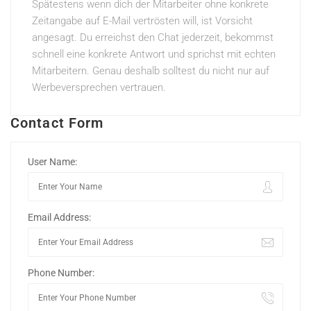
Spätestens wenn dich der Mitarbeiter ohne konkrete
Zeitangabe auf E-Mail vertrösten will, ist Vorsicht
angesagt. Du erreichst den Chat jederzeit, bekommst
schnell eine konkrete Antwort und sprichst mit echten
Mitarbeitern. Genau deshalb solltest du nicht nur auf
Werbeversprechen vertrauen.
Contact Form
User Name:
Email Address:
Phone Number: