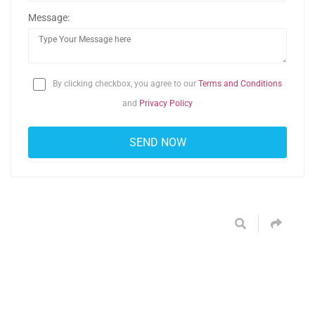
Message:
By clicking checkbox, you agree to our
Terms and Conditions
and
Privacy Policy