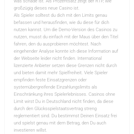
was schade ist. Als Prozentsatz zeigt der RTP, wie
großzügig dieses neue Casino ist.
Als Spieler solltest du dich mit den Limits genau
befassen und herausfinden, wie du diese für dich
nutzen kannst. Um die Demo-Version des Casinos zu
nutzen, musst du einfach mit der Maus über den Titel
fahren, den du ausprobieren möchtest. Nach
eingehender Analyse konnte ich diese Information auf
der Webseite leider nicht finden. International
lizenzierte Anbieter setzen diese Grenzen nicht durch
und bieten damit mehr Spielfreiheit. Viele Spieler
empfinden feste Einsatzgrenzen oder
systemübergreifende Einzahlungslimits als
Einschränkung ihres Spielerlebnisses. Casinos ohne
Limit wirst Du in Deutschland nicht finden, da diese
durch den Glücksspielstaatsvertrag streng
reglementiert sind. Du bestimmst Deinen Einsatz frei
und spielst genau mit dem Betrag, den Du auch
investieren willst.