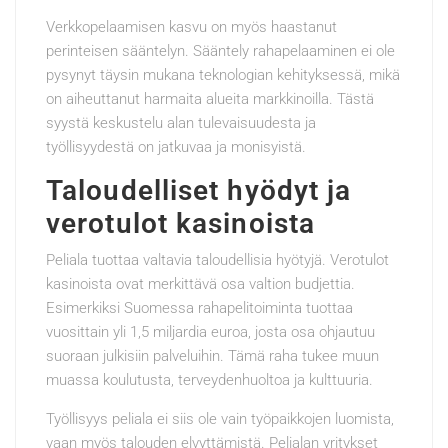
Verkkopelaamisen kasvu on myös haastanut
perinteisen sääntelyn. Sääntely rahapelaaminen ei ole
pysynyt täysin mukana teknologian kehityksessä, mikä
on aiheuttanut harmaita alueita markkinoilla. Tästä
syystä keskustelu alan tulevaisuudesta ja
työllisyydestä on jatkuvaa ja monisyistä.
Taloudelliset hyödyt ja
verotulot kasinoista
Peliala tuottaa valtavia taloudellisia hyötyjä. Verotulot
kasinoista ovat merkittävä osa valtion budjettia.
Esimerkiksi Suomessa rahapelitoiminta tuottaa
vuosittain yli 1,5 miljardia euroa, josta osa ohjautuu
suoraan julkisiin palveluihin. Tämä raha tukee muun
muassa koulutusta, terveydenhuoltoa ja kulttuuria.
Työllisyys peliala ei siis ole vain työpaikkojen luomista,
vaan myös talouden elvyttämistä. Pelialan yritykset