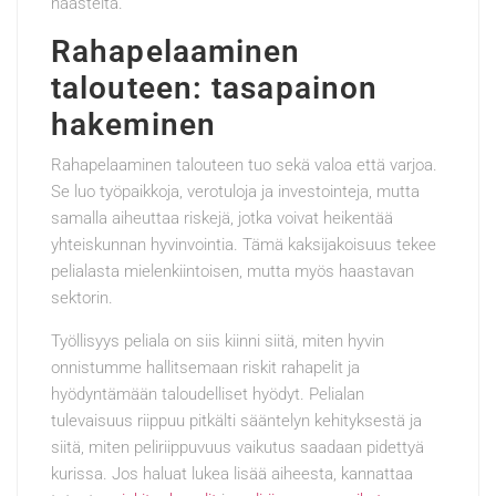
haasteita.
Rahapelaaminen
talouteen: tasapainon
hakeminen
Rahapelaaminen talouteen tuo sekä valoa että varjoa.
Se luo työpaikkoja, verotuloja ja investointeja, mutta
samalla aiheuttaa riskejä, jotka voivat heikentää
yhteiskunnan hyvinvointia. Tämä kaksijakoisuus tekee
pelialasta mielenkiintoisen, mutta myös haastavan
sektorin.
Työllisyys peliala on siis kiinni siitä, miten hyvin
onnistumme hallitsemaan riskit rahapelit ja
hyödyntämään taloudelliset hyödyt. Pelialan
tulevaisuus riippuu pitkälti sääntelyn kehityksestä ja
siitä, miten peliriippuvuus vaikutus saadaan pidettyä
kurissa. Jos haluat lukea lisää aiheesta, kannattaa