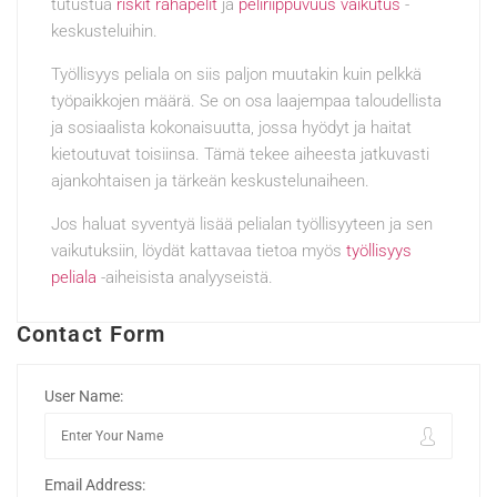
tutustua
riskit rahapelit
ja
peliriippuvuus vaikutus
-
keskusteluihin.
Työllisyys peliala on siis paljon muutakin kuin pelkkä
työpaikkojen määrä. Se on osa laajempaa taloudellista
ja sosiaalista kokonaisuutta, jossa hyödyt ja haitat
kietoutuvat toisiinsa. Tämä tekee aiheesta jatkuvasti
ajankohtaisen ja tärkeän keskustelunaiheen.
Jos haluat syventyä lisää pelialan työllisyyteen ja sen
vaikutuksiin, löydät kattavaa tietoa myös
työllisyys
peliala
-aiheisista analyyseistä.
Contact Form
User Name:
Email Address: