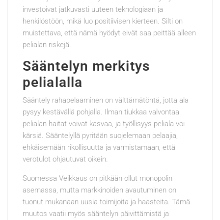
investoivat jatkuvasti uuteen teknologiaan ja
henkilöstöön, mikä luo positiivisen kierteen. Silti on
muistettava, että nämä hyödyt eivät saa peittää alleen
pelialan riskejä.
Sääntelyn merkitys
pelialalla
Sääntely rahapelaaminen on välttämätöntä, jotta ala
pysyy kestävällä pohjalla. Ilman tiukkaa valvontaa
pelialan haitat voivat kasvaa, ja työllisyys peliala voi
kärsiä. Sääntelyllä pyritään suojelemaan pelaajia,
ehkäisemään rikollisuutta ja varmistamaan, että
verotulot ohjautuvat oikein.
Suomessa Veikkaus on pitkään ollut monopolin
asemassa, mutta markkinoiden avautuminen on
tuonut mukanaan uusia toimijoita ja haasteita. Tämä
muutos vaatii myös sääntelyn päivittämistä ja