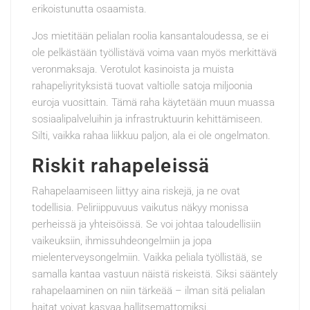
erikoistunutta osaamista.
Jos mietitään pelialan roolia kansantaloudessa, se ei
ole pelkästään työllistävä voima vaan myös merkittävä
veronmaksaja. Verotulot kasinoista ja muista
rahapeliyrityksistä tuovat valtiolle satoja miljoonia
euroja vuosittain. Tämä raha käytetään muun muassa
sosiaalipalveluihin ja infrastruktuurin kehittämiseen.
Silti, vaikka rahaa liikkuu paljon, ala ei ole ongelmaton.
Riskit rahapeleissä
Rahapelaamiseen liittyy aina riskejä, ja ne ovat
todellisia. Peliriippuvuus vaikutus näkyy monissa
perheissä ja yhteisöissä. Se voi johtaa taloudellisiin
vaikeuksiin, ihmissuhdeongelmiin ja jopa
mielenterveysongelmiin. Vaikka peliala työllistää, se
samalla kantaa vastuun näistä riskeistä. Siksi sääntely
rahapelaaminen on niin tärkeää – ilman sitä pelialan
haitat voivat kasvaa hallitsemattomiksi.