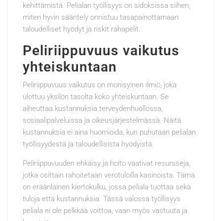
kehittämistä. Pelialan työllisyys on sidoksissa siihen,
miten hyvin sääntely onnistuu tasapainottamaan
taloudelliset hyödyt ja riskit rahapelit.
Peliriippuvuus vaikutus
yhteiskuntaan
Peliriippuvuus vaikutus on monisyinen ilmiö, joka
ulottuu yksilön tasolta koko yhteiskuntaan. Se
aiheuttaa kustannuksia terveydenhuollossa,
sosiaalipalveluissa ja oikeusjärjestelmässä. Näitä
kustannuksia ei aina huomioida, kun puhutaan pelialan
työllisyydestä ja taloudellisista hyödyistä.
Peliriippuvuuden ehkäisy ja hoito vaativat resursseja,
jotka osittain rahoitetaan verotuloilla kasinoista. Tämä
on eräänlainen kiertokulku, jossa peliala tuottaa sekä
tuloja että kustannuksia. Tässä valossa työllisyys
peliala ei ole pelkkää voittoa, vaan myös vastuuta ja