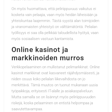
On myös huomattava, että peliriippuvuus vaikutus ei
kosketa vain pelaajia, vaan myös heidän läheisiään ja
yhteiskuntaa laajemmin. Tästä syystä alan toimijoiden
ja viranomaisten yhteistyö on välttämätöntä. Pelialan
työllisyys ei saa olla pelkkää taloudellista hyötyä, vaan
myös sosiaalisen vastuun kantamista.
Online kasinot ja
markkinoiden murros
Verkkopelaaminen on mullistanut pelimarkkinat. Online
kasinot markkinat ovat kasvaneet räjähdysmäisesti, ja
niiden osuus koko pelialan liikevaihdosta on jo
merkittävä. Tämä muutos on tuonut mukanaan uusia
työpaikkoja, erityisesti IT-alalle ja asiakaspalveluun.
Mutta samalla se on lisännyt myös peliriippuvuuden
riskejä, koska pelaaminen on entistä helpompaa ja
saavutettavampaa.