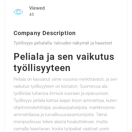
Viewed
45
Company Description
Työllisyys pelialalla: talouden näkymät ja haasteet
Peliala ja sen vaikutus
työllisyyteen
Peliala on kasvanut viime vuosina merkittävästi, ja sen
vaikutus työllisyyteen on kiistaton. Suomessa ala
työllistää tuhansia ihmisiä suoraan ja epäsuorasti.
Työllisyys peliala kattaa laajan kirjon ammatteja, kuten
ohjelmistokehittäjiä, asiakaspalvelijoita, markkinoinnin
ammattilaisia ja turvallisuusasiantuntijoita. Tämä
monipuolisuus tekee alasta houkuttelevan, mutta
samalla haastavan, koska työpaikat vaativat usein