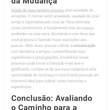
da Mudança
Mudar de casa também provoca
uma variedade de
emoções. É normal sentir ansiedade, saudade do local
antigo e expectativa pelo novo lar. Para minimizar
esses sentimentos, é fundamental criar um espaço
acolhedor na nova casa, decorando-o com itens que
você já possui e fazendo novas aquisições aos
poucos. Além disso, procure cultivar a
comunicação
com familiares e amigos,
compartilhando suas
experiências e preocupações. Envolvê-los nesse
processo pode tornar a transição mais leve e
gratificante. Lembre-se de que essa mudança é uma
oportunidade de recomeço e crescimento pessoal, um
momento ideal para cultivar novas memórias e
experiências.
Conclusão: Avaliando
o Caminho para a