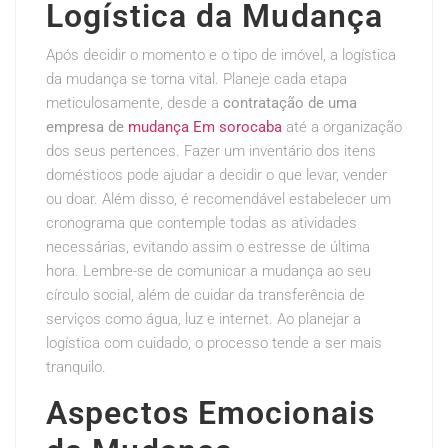
Logística da Mudança
Após decidir o momento e o tipo de imóvel, a logística
da mudança se torna vital. Planeje cada etapa
meticulosamente, desde a
contratação de uma
empresa de
mudança Em sorocaba
até a organização
dos seus pertences. Fazer um inventário dos itens
domésticos pode ajudar a decidir o que levar, vender
ou doar. Além disso, é recomendável estabelecer um
cronograma que contemple todas as atividades
necessárias, evitando assim o estresse de última
hora. Lembre-se de comunicar a mudança ao seu
círculo social, além de cuidar da transferência de
serviços como água, luz e internet. Ao planejar a
logística com cuidado, o processo tende a ser mais
tranquilo.
Aspectos Emocionais