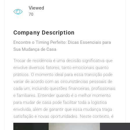
Viewed
70
Company Description
Encontre o Timing Perfeito: Dicas Essenciais para
Sua Mudança de Casa
Trocar de residência é uma decisão significativa que
envolve diversos fatores, tanto emocionais quanto
práticos. O momento ideal para essa transição pode
variar de acordo com as circunstâncias pessoais de
cada um, incluindo questões financeiras, profissionais
e familiares. Entender quando é o melhor momento
para mudar de casa pode facilitar toda a logística
envolvida, além de garantir que essa mudança traga
satisfação e novas oportunidades.
Neste contexto, é