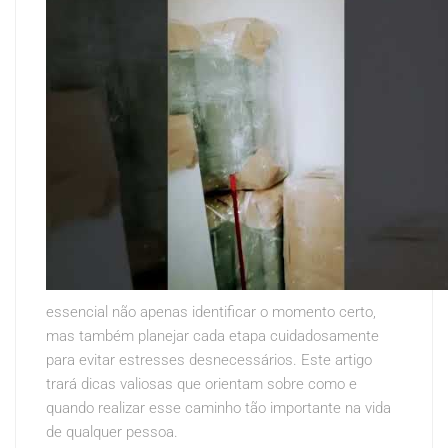
essencial não apenas identificar o momento certo,
mas também planejar cada etapa cuidadosamente
para evitar estresses desnecessários. Este artigo
trará dicas valiosas que orientam sobre como e
quando realizar esse caminho tão importante na vida
de qualquer pessoa.