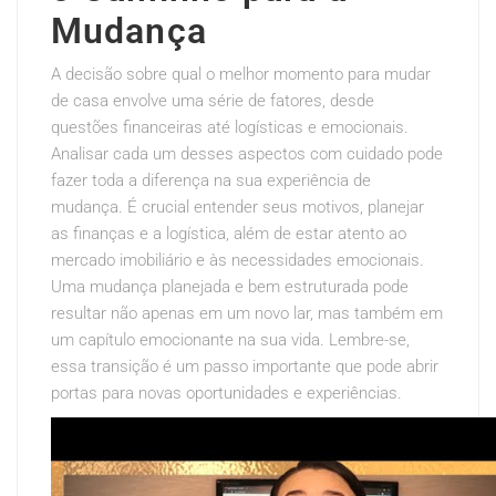
Mudança
A decisão sobre qual o melhor momento para mudar
de casa envolve uma série de fatores, desde
questões financeiras até logísticas e emocionais.
Analisar cada um desses aspectos com cuidado pode
fazer toda a diferença na sua experiência de
mudança. É crucial entender seus motivos, planejar
as finanças e a logística, além de estar atento ao
mercado imobiliário e às necessidades emocionais.
Uma mudança planejada e bem estruturada pode
resultar não apenas em um novo lar, mas também em
um capítulo emocionante na sua vida. Lembre-se,
essa transição é um passo importante que pode abrir
portas para novas oportunidades e experiências.