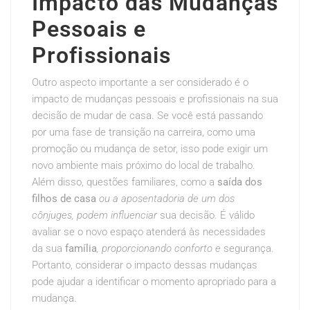
Impacto das Mudanças
Pessoais e
Profissionais
Outro aspecto importante a ser considerado é o
impacto de mudanças pessoais e profissionais na sua
decisão de mudar de casa. Se você está passando
por uma fase de transição na carreira, como uma
promoção ou mudança de setor, isso pode exigir um
novo ambiente mais próximo do local de trabalho.
Além disso, questões familiares, como a
saída dos
filhos de casa
ou a aposentadoria de um dos
cônjuges, podem influenciar
sua decisão. É válido
avaliar se o novo espaço atenderá às necessidades
da sua
família
, proporcionando conforto e
segurança.
Portanto, considerar o impacto dessas mudanças
pode ajudar a identificar o momento apropriado para a
mudança.