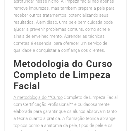
aprofundar nesse nicho. A limpeza facial não apenas
remove impurezas, mas também prepara a pele para
receber outros tratamentos, potencializando seus
resultados. Além disso, uma pele bem cuidada pode
ajudar a prevenir problemas comuns, como acne e
sinais de envelhecimento. Aprender as técnicas
corretas é essencial para oferecer um serviço de
qualidade e conquistar a confiança dos clientes.
Metodologia do Curso
Completo de Limpeza
Facial
A metodologia do **Curso
Completo de Limpeza Facial
com Certificação Profissional** é cuidadosamente
elaborada para garantir que os alunos absorvam tanto
a teoria quanto a prática. A formação teórica abrange
tópicos como a anatomia da pele, tipos de pele e os