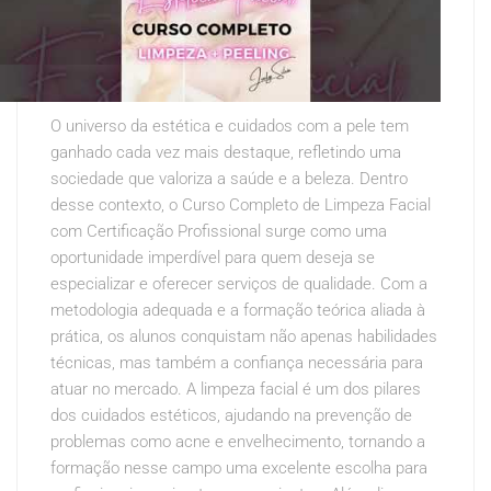
O universo da estética e cuidados com a pele tem
ganhado cada vez mais destaque, refletindo uma
sociedade que valoriza a saúde e a beleza. Dentro
desse contexto, o Curso Completo de Limpeza Facial
com Certificação Profissional surge como uma
oportunidade imperdível para quem deseja se
especializar e oferecer serviços de qualidade. Com a
metodologia adequada e a formação teórica aliada à
prática, os alunos conquistam não apenas habilidades
técnicas, mas também a confiança necessária para
atuar no mercado. A limpeza facial é um dos pilares
dos cuidados estéticos, ajudando na prevenção de
problemas como acne e envelhecimento, tornando a
formação nesse campo uma excelente escolha para