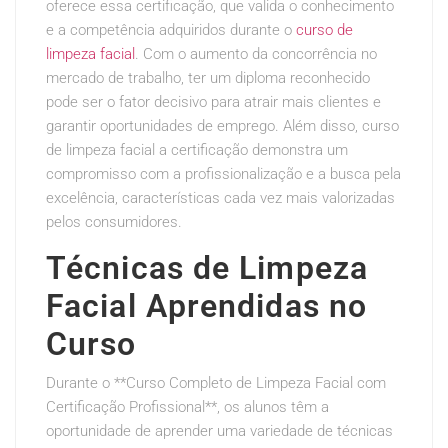
oferece essa certificação, que valida o conhecimento
e a competência adquiridos durante o
curso de
limpeza facial
. Com o aumento da concorrência no
mercado de trabalho, ter um diploma reconhecido
pode ser o fator decisivo para atrair mais clientes e
garantir oportunidades de emprego. Além disso, curso
de limpeza facial a certificação demonstra um
compromisso com a profissionalização e a busca pela
excelência, características cada vez mais valorizadas
pelos consumidores.
Técnicas de Limpeza
Facial Aprendidas no
Curso
Durante o **Curso Completo de Limpeza Facial com
Certificação Profissional**, os alunos têm a
oportunidade de aprender uma variedade de técnicas