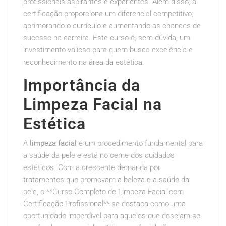
profissionais aspirantes e experientes. Além disso, a
certificação proporciona um diferencial competitivo,
aprimorando o currículo e aumentando as chances de
sucesso na carreira. Este curso é, sem dúvida, um
investimento valioso para quem busca excelência e
reconhecimento na área da estética.
Importância da
Limpeza Facial na
Estética
A
limpeza facial
é um procedimento fundamental para
a saúde da pele e está no cerne dos cuidados
estéticos. Com a crescente demanda por
tratamentos que promovam a beleza e a saúde da
pele, o **Curso Completo de Limpeza Facial com
Certificação Profissional** se destaca como uma
oportunidade imperdível para aqueles que desejam se