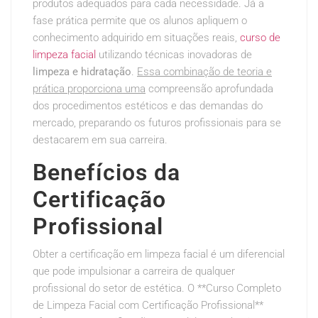
produtos adequados para cada necessidade. Já a
fase prática permite que os alunos apliquem o
conhecimento adquirido em situações reais,
curso de
limpeza facial
utilizando técnicas inovadoras de
limpeza e hidratação
.
Essa combinação de teoria e
prática proporciona uma
compreensão aprofundada
dos procedimentos estéticos e das demandas do
mercado, preparando os futuros profissionais para se
destacarem em sua carreira.
Benefícios da
Certificação
Profissional
Obter a certificação em limpeza facial é um diferencial
que pode impulsionar a carreira de qualquer
profissional do setor de estética. O **Curso Completo
de Limpeza Facial com Certificação Profissional**