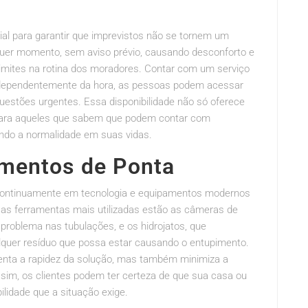
al para garantir que imprevistos não se tornem um
uer momento, sem aviso prévio, causando desconforto e
limites na rotina dos moradores. Contar com um serviço
 independentemente da hora, as pessoas podem acessar
questões urgentes. Essa disponibilidade não só oferece
para aqueles que sabem que podem contar com
ando a normalidade em suas vidas.
amentos de Ponta
continuamente em tecnologia e equipamentos modernos
e as ferramentas mais utilizadas estão as câmeras de
problema nas tubulações, e os hidrojatos, que
quer resíduo que possa estar causando o entupimento.
nta a rapidez da solução, mas também minimiza a
sim, os clientes podem ter certeza de que sua casa ou
lidade que a situação exige.