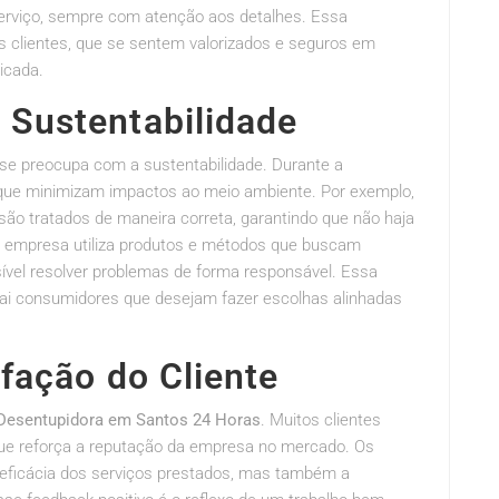
serviço, sempre com atenção aos detalhes. Essa
s clientes, que se sentem valorizados e seguros em
icada.
Sustentabilidade
e preocupa com a sustentabilidade. Durante a
s que minimizam impactos ao meio ambiente. Por exemplo,
ão tratados de maneira correta, garantindo que não haja
a empresa utiliza produtos e métodos que buscam
ível resolver problemas de forma responsável. Essa
rai consumidores que desejam fazer escolhas alinhadas
fação do Cliente
Desentupidora em Santos 24 Horas
. Muitos clientes
 que reforça a reputação da empresa no mercado. Os
eficácia dos serviços prestados, mas também a