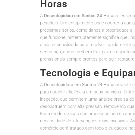
Horas
A
Desentupidora em Santos 24
Horas
é essenci
pesadelo. Um entupimento pode ocorrer a qualq
problemas sérios, como danos à propriedade e 
que funcione ininterruptamente significa que,
ajuda especializada para resolver rapidamente 
segurança, como também traz paz de espírito 
profissionais sempre prontos para agir, restaur
Tecnologia e Equip
A
Desentupidora em Santos 24 Horas
investe 
para garantir eficiência em seus serviços. Entr
inspeção, que permitem uma análise precisa do 
desobstruem com alta pressão, removendo qual
Essa modernização dos processos não só aume
necessidade de intervenções mais invasivas. As
comércio será tratado com todo o cuidado e habi