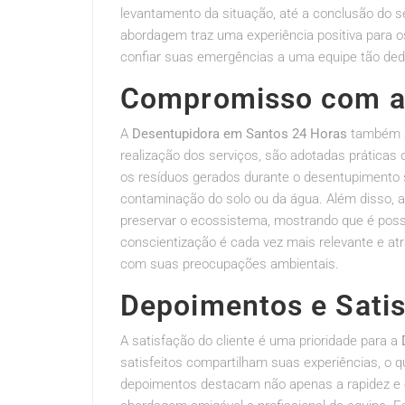
levantamento da situação, até a conclusão do 
abordagem traz uma experiência positiva para o
confiar suas emergências a uma equipe tão ded
Compromisso com a 
A
Desentupidora em Santos 24 Horas
também s
realização dos serviços, são adotadas prática
os resíduos gerados durante o desentupimento s
contaminação do solo ou da água. Além disso, 
preservar o ecossistema, mostrando que é poss
conscientização é cada vez mais relevante e at
com suas preocupações ambientais.
Depoimentos e Satis
A satisfação do cliente é uma prioridade para a
satisfeitos compartilham suas experiências, o
depoimentos destacam não apenas a rapidez e 