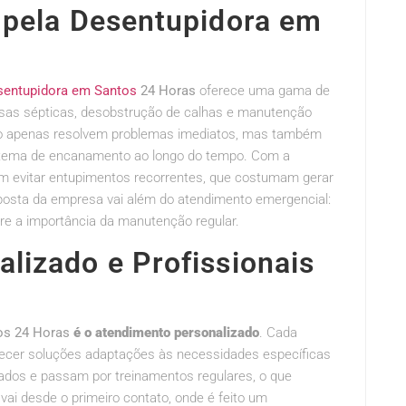
 pela Desentupidora em
sentupidora em Santos
24 Horas
oferece uma gama de
sas sépticas, desobstrução de calhas e manutenção
não apenas resolvem problemas imediatos, mas também
stema de encanamento ao longo do tempo. Com a
dem evitar entupimentos recorrentes, que costumam gerar
posta da empresa vai além do atendimento emergencial:
e a importância da manutenção regular.
lizado e Profissionais
os 24 Horas
é o atendimento personalizado
. Cada
ferecer soluções adaptações às necessidades específicas
icados e passam por treinamentos regulares, o que
vai desde o primeiro contato, onde é feito um