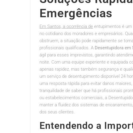
Emergências
Em Santos, a ocorrência de
entupimentos é um 
no cotidiano dos moradores e empresários. Quan
obstruem, a situação pode rapidamente se torna
profissionais qualificados. A
Desentupidora em 
ágil para esses imprevistos, garantindo atendim
noite. Com uma equipe experiente e equipada c
apenas rapidez, mas também segurança e qualid
um serviço de desentupimento disponível 24 ho
uma resposta rápida para evitar danos maiore
tranquilidade de saber que há profissionais pron
ou estabelecimentos comerciais, a Desentupido
manter a fluidez dos sistemas de encanamento, 
dos seus clientes.
Entendendo a Import