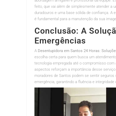
abordagem amigável e profissional da equipe. E
feito, que vai além de simplesmente atender a 
duradouros e uma base sólida de confiança. A 
é fundamental para a manutenção da sua image
Conclusão: A Soluçã
Emergências
A
Desentupidora em Santos 24 Horas: Soluçõe
escolha certa para quem busca um atendimento
tecnologia empregada até o compromisso com a s
aspectos reforçam a importância desse serviço n
moradores de Santos podem se sentir seguros 
emergência, garantindo a fluência e integridad