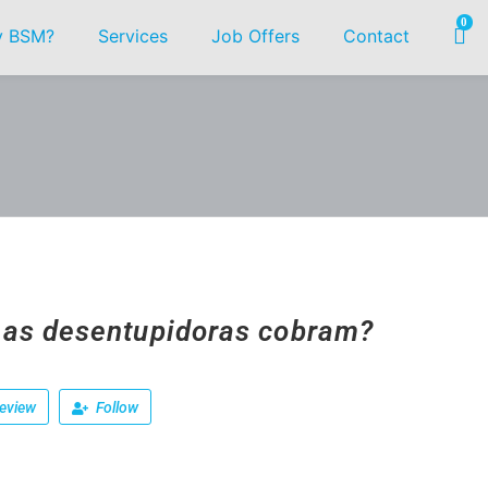
0
 BSM?
Services
Job Offers
Contact
as desentupidoras cobram?
eview
Follow