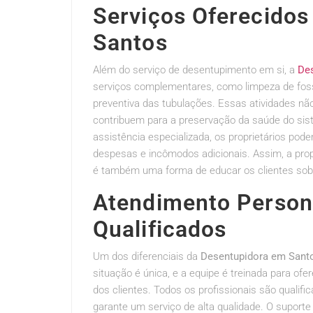
Serviços Oferecidos
Santos
Além do serviço de desentupimento em si, a
De
serviços complementares, como limpeza de fos
preventiva das tubulações. Essas atividades 
contribuem para a preservação da saúde do si
assistência especializada, os proprietários po
despesas e incômodos adicionais. Assim, a pro
é também uma forma de educar os clientes sobr
Atendimento Persona
Qualificados
Um dos diferenciais da
Desentupidora em Sant
situação é única, e a equipe é treinada para o
dos clientes. Todos os profissionais são qualif
garante um serviço de alta qualidade. O suporte 