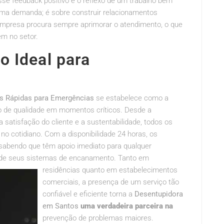
sse feedback positivo é o reflexo de um trabalho bem
uma demanda; é sobre construir relacionamentos
empresa procura sempre aprimorar o atendimento, o que
m no setor.
o Ideal para
s Rápidas para Emergências
se estabelece como a
 de qualidade em momentos críticos. Desde a
atisfação do cliente e a sustentabilidade, todos os
o cotidiano. Com a disponibilidade 24 horas, os
sabendo que têm apoio imediato para qualquer
e de seus sistemas de encanamento.
Tanto em
residências quanto em estabelecimentos
comerciais, a presença de um serviço tão
confiável e eficiente torna a
Desentupidora
em Santos
uma verdadeira parceira na
prevenção de problemas maiores.