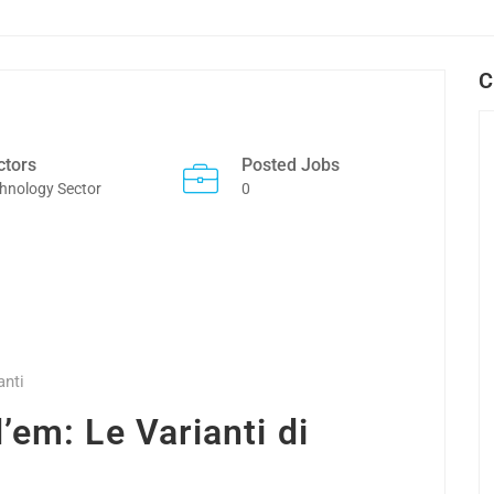
C
ctors
Posted Jobs
hnology Sector
0
anti
em: Le Varianti di