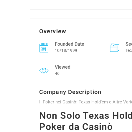
Overview
Founded Date
Se
10/18/1999
Tec
Viewed
46
Company Description
Il Poker nei Casinò: Texas Hold’em e Altre Vari
Non Solo Texas Hold’
Poker da Casinò