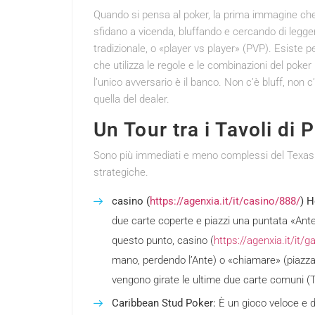
Quando si pensa al poker, la prima immagine che v
sfidano a vicenda, bluffando e cercando di leggere
tradizionale, o «player vs player» (PVP). Esiste pe
che utilizza le regole e le combinazioni del poke
l’unico avversario è il banco. Non c’è bluff, non c
quella del dealer.
Un Tour tra i Tavoli di
Sono più immediati e meno complessi del Texas 
strategiche.
casino (
https://agenxia.it/it/casino/888/
) H
due carte coperte e piazzi una puntata «Ante».
questo punto, casino (
https://agenxia.it/it
mano, perdendo l’Ante) o «chiamare» (piazzan
vengono girate le ultime due carte comuni (T
Caribbean Stud Poker:
È un gioco veloce e di