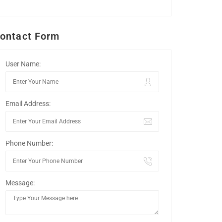
ontact Form
User Name:
Email Address:
Phone Number:
Message: