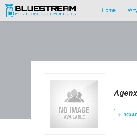
Home
Why
Agenx
Add a r