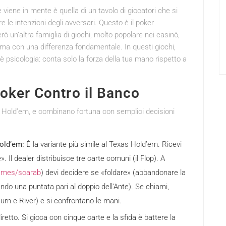
iene in mente è quella di un tavolo di giocatori che si
 le intenzioni degli avversari. Questo è il poker
rò un’altra famiglia di giochi, molto popolare nei casinò,
r ma con una differenza fondamentale. In questi giochi,
’è psicologia: conta solo la forza della tua mano rispetto a
 Poker Contro il Banco
Hold’em, e combinano fortuna con semplici decisioni
old’em:
È la variante più simile al Texas Hold’em. Ricevi
 Il dealer distribuisce tre carte comuni (il Flop). A
/games/scarab
) devi decidere se «foldare» (abbandonare la
do una puntata pari al doppio dell’Ante). Se chiami,
urn e River) e si confrontano le mani.
retto. Si gioca con cinque carte e la sfida è battere la