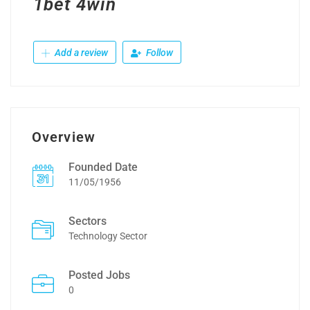
1bet 4win
Add a review
Follow
Overview
Founded Date
11/05/1956
Sectors
Technology Sector
Posted Jobs
0