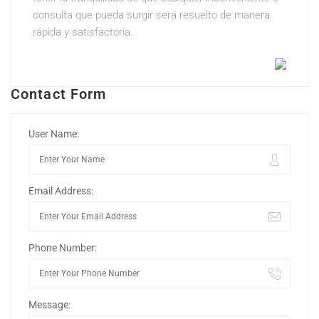
consulta que pueda surgir será resuelto de manera
rápida y satisfactoria.
Contact Form
User Name:
Email Address:
Phone Number:
Message: