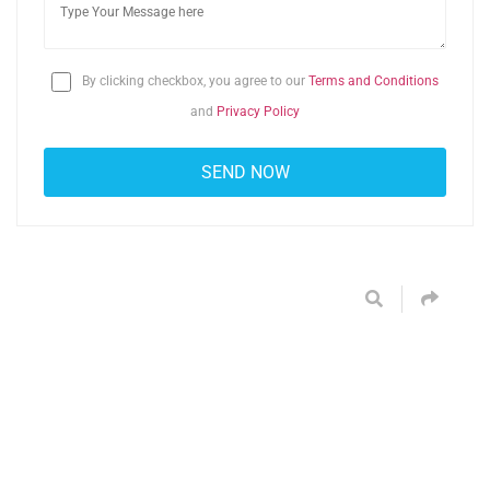
By clicking checkbox, you agree to our
Terms and Conditions
and
Privacy Policy