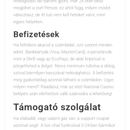
feldolgozási idő baromi gyors, már 24 órán belül
megjöhet a zsé! Persze, ez attól függ, milyen módot
választasz, de itt tuti nem kell heteket várni, mint
egyes helyeken.
Befizetések
Ha feltölteni akarod a számládat, szó szerint minden
adott. Bankkártyák (Visa, MasterCard), e-pénztárcák,
mint a Skrill vagy az EcoPayz, de akár kriptóval is
pörgetheted a dolgot. Nincs minimum túltolva a dolog,
szóval bármilyen kasszával nekivághatsz. A befizetés
meg gyakorlatilag azonnal látható a számládon. Ugye,
milyen menő? Ráadásul, már az első National Casino
belépés után elérhetővé válik számodra a lehetőség!
Támogató szolgálat
Ha elakadál, vagy valami gáz van, a support csapat
azonnal segít. A live chat funkcióval 0-24-ben bármikor