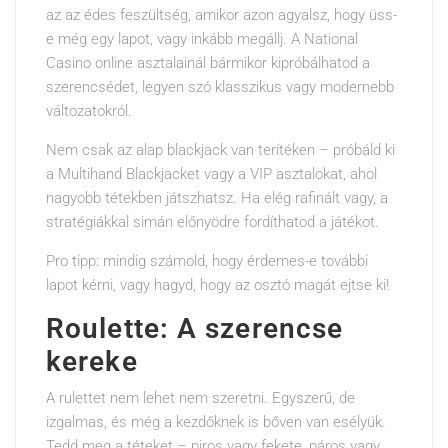
az az édes feszültség, amikor azon agyalsz, hogy üss-
e még egy lapot, vagy inkább megállj. A National
Casino online asztalainál bármikor kipróbálhatod a
szerencsédet, legyen szó klasszikus vagy modernebb
változatokról.
Nem csak az alap blackjack van terítéken – próbáld ki
a Multihand Blackjacket vagy a VIP asztalokat, ahol
nagyobb tétekben játszhatsz. Ha elég rafinált vagy, a
stratégiákkal simán előnyödre fordíthatod a játékot.
Pro tipp: mindig számold, hogy érdemes-e további
lapot kérni, vagy hagyd, hogy az osztó magát ejtse ki!
Roulette: A szerencse
kereke
A rulettet nem lehet nem szeretni. Egyszerű, de
izgalmas, és még a kezdőknek is bőven van esélyük.
Tedd meg a téteket – piros vagy fekete, páros vagy