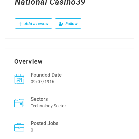
National Casino39
Add a review
Follow
Overview
Founded Date
09/07/1916
Sectors
Technology Sector
Posted Jobs
0