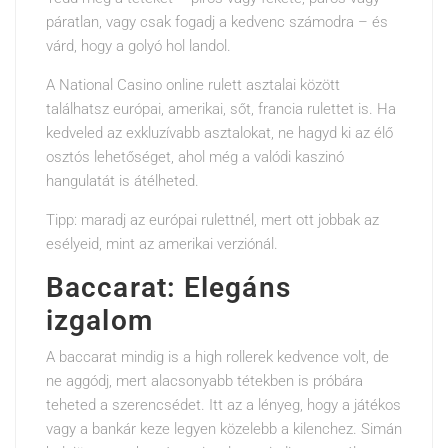
páratlan, vagy csak fogadj a kedvenc számodra – és
várd, hogy a golyó hol landol.
A National Casino online rulett asztalai között
találhatsz európai, amerikai, sőt, francia rulettet is. Ha
kedveled az exkluzívabb asztalokat, ne hagyd ki az élő
osztós lehetőséget, ahol még a valódi kaszinó
hangulatát is átélheted.
Tipp: maradj az európai rulettnél, mert ott jobbak az
esélyeid, mint az amerikai verziónál.
Baccarat: Elegáns
izgalom
A baccarat mindig is a high rollerek kedvence volt, de
ne aggódj, mert alacsonyabb tétekben is próbára
teheted a szerencsédet. Itt az a lényeg, hogy a játékos
vagy a bankár keze legyen közelebb a kilenchez. Simán