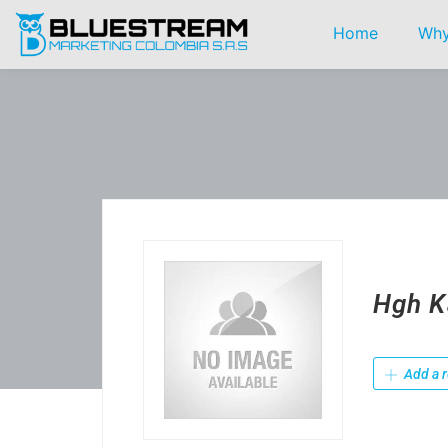
Home
Why
Hgh K
Add a r