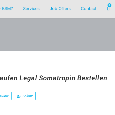
0
 BSM?
Services
Job Offers
Contact
aufen Legal Somatropin Bestellen
eview
Follow