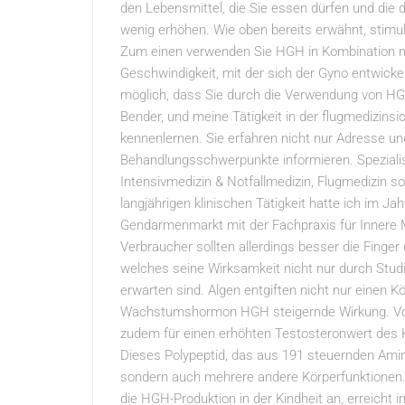
den Lebensmittel, die Sie essen dürfen und die
wenig erhöhen. Wie oben bereits erwähnt, stimu
Zum einen verwenden Sie HGH in Kombination mi
Geschwindigkeit, mit der sich der Gyno entwicke
möglich, dass Sie durch die Verwendung von HGH
Bender, und meine Tätigkeit in der flugmedizins
kennenlernen. Sie erfahren nicht nur Adresse u
Behandlungsschwerpunkte informieren. Spezialis
Intensivmedizin & Notfallmedizin, Flugmedizin 
langjährigen klinischen Tätigkeit hatte ich im Ja
Gendarmenmarkt mit der Fachpraxis für Innere M
Verbraucher sollten allerdings besser die Finger
welches seine Wirksamkeit nicht nur durch Stud
erwarten sind. Algen entgiften nicht nur einen Kö
Wachstumshormon HGH steigernde Wirkung. Vor al
zudem für einen erhöhten Testosteronwert des 
Dieses Polypeptid, das aus 191 steuernden Amin
sondern auch mehrere andere Körperfunktionen.
die HGH-Produktion in der Kindheit an, erreicht