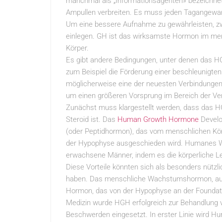
manchmal als „Informationsagenten» bezeichnet.
Ampullen verbreiten. Es muss jeden Tagangewandt
Um eine bessere Aufnahme zu gewährleisten, z
einlegen. GH ist das wirksamste Hormon im mens
Körper.
Es gibt andere Bedingungen, unter denen das HG
zum Beispiel die Förderung einer beschleunigte
möglicherweise eine der neuesten Verbindungen,
um einen größeren Vorsprung im Bereich der Ver
Zunächst muss klargestellt werden, dass das 
Steroid ist. Das
Human Growth Hormone
Develo
(oder Peptidhormon), das vom menschlichen Körp
der Hypophyse ausgeschieden wird. Humanes Wa
erwachsene Männer, indem es die körperliche L
Diese Vorteile könnten sich als besonders nützlic
haben. Das menschliche Wachstumshormon, auc
Hormon, das von der Hypophyse an der Foundatio
Medizin wurde HGH erfolgreich zur Behandlung v
Beschwerden eingesetzt. In erster Linie wird 