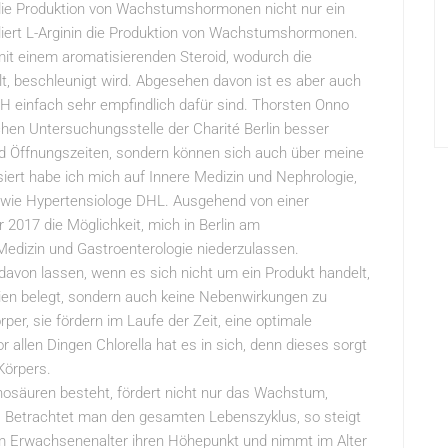
 die Produktion von Wachstumshormonen nicht nur ein
liert L-Arginin die Produktion von Wachstumshormonen.
t einem aromatisierenden Steroid, wodurch die
lt, beschleunigt wird. Abgesehen davon ist es aber auch
 einfach sehr empfindlich dafür sind. Thorsten Onno
ichen Untersuchungsstelle der Charité Berlin besser
nd Öffnungszeiten, sondern können sich auch über meine
iert habe ich mich auf Innere Medizin und Nephrologie,
sowie Hypertensiologe DHL. Ausgehend von einer
hr 2017 die Möglichkeit, mich in Berlin am
edizin und Gastroenterologie niederzulassen.
 davon lassen, wenn es sich nicht um ein Produkt handelt,
ien belegt, sondern auch keine Nebenwirkungen zu
rper, sie fördern im Laufe der Zeit, eine optimale
len Dingen Chlorella hat es in sich, denn dieses sorgt
Körpers.
osäuren besteht, fördert nicht nur das Wachstum,
 Betrachtet man den gesamten Lebenszyklus, so steigt
 im Erwachsenenalter ihren Höhepunkt und nimmt im Alter