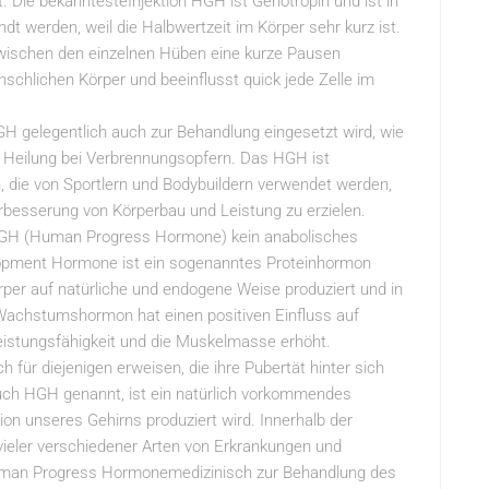
 Die bekanntesteInjektion HGH ist Genotropin und ist in
 werden, weil die Halbwertzeit im Körper sehr kurz ist.
wischen den einzelnen Hüben eine kurze Pausen
chlichen Körper und beeinflusst quick jede Zelle im
H gelegentlich auch zur Behandlung eingesetzt wird, wie
n Heilung bei Verbrennungsopfern. Das HGH ist
 die von Sportlern und Bodybuildern verwendet werden,
besserung von Körperbau und Leistung zu erzielen.
HGH (Human Progress Hormone) kein anabolisches
pment Hormone ist ein sogenanntes Proteinhormon
er auf natürliche und endogene Weise produziert und in
chstumshormon hat einen positiven Einfluss auf
eistungsfähigkeit und die Muskelmasse erhöht.
h für diejenigen erweisen, die ihre Pubertät hinter sich
h HGH genannt, ist ein natürlich vorkommendes
n unseres Gehirns produziert wird. Innerhalb der
ieler verschiedener Arten von Erkrankungen und
Human Progress Hormonemedizinisch zur Behandlung des