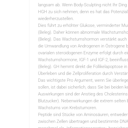
langsam ab. Wenn Body-Sculpting nicht Ihr Ding i
HGH zu sich nehmen, denn es hat das Potenzial
wiederherzustellen.
Dies führt zu erhöhter Glukose, verminderter 
(Beleg). Daher können abnormale Wachstumshor
(Beleg). Das Wachstumshormon verstärkt auch d
die Umwandlung von Androgenen in Östrogene bei
ovarialen steroidogenen Enzyme erfolgt durch ei
Wachstumshormone, IGF-1 und IGF-2, beeinflusse
(Beleg). GH hemmt direkt die Follikelapoptose i
Überleben und die Zellproliferation durch Verst
Das wichtigste Pro Argument, wenn Sie überleg
sollen, ist dabei sicherlich, dass Sie bei beide
Auswirkungen sind der Anstieg des Cholesterinsp
Blutzucker). Nebenwirkungen die extrem selten b
Wachstums von Krebstumoren.
Peptide sind Stücke von Aminosäuren, entweder 
zwischen Zellen übertragen und bestimmte DNA