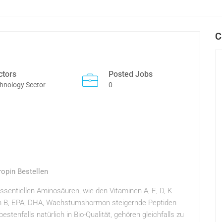
C
ctors
Posted Jobs
hnology Sector
0
pin Bestellen
essentiellen Aminosäuren, wie den Vitaminen A, E, D, K
in B, EPA, DHA, Wachstumshormon steigernde Peptiden
stenfalls natürlich in Bio-Qualität, gehören gleichfalls zu