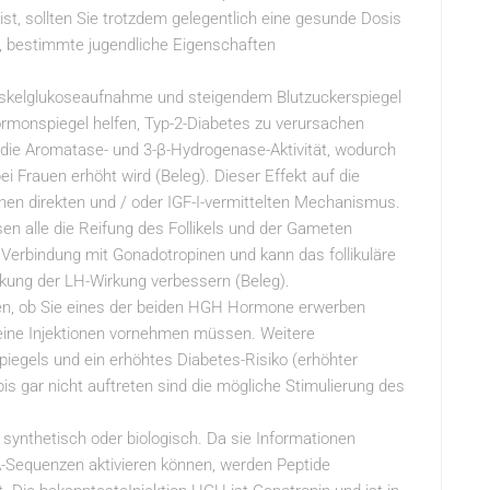
st, sollten Sie trotzdem gelegentlich eine gesunde Dosis
, bestimmte jugendliche Eigenschaften
Muskelglukoseaufnahme und steigendem Blutzuckerspiegel
monspiegel helfen, Typ-2-Diabetes zu verursachen
ie Aromatase- und 3-β-Hydrogenase-Aktivität, wodurch
 Frauen erhöht wird (Beleg). Dieser Effekt auf die
nen direkten und / oder IGF-I-vermittelten Mechanismus.
n alle die Reifung des Follikels und der Gameten
n Verbindung mit Gonadotropinen und kann das follikuläre
ärkung der LH-Wirkung verbessern (Beleg).
en, ob Sie eines der beiden HGH Hormone erwerben
n keine Injektionen vornehmen müssen. Weitere
iegels und ein erhöhtes Diabetes-Risiko (erhöhter
is gar nicht auftreten sind die mögliche Stimulierung des
synthetisch oder biologisch. Da sie Informationen
-Sequenzen aktivieren können, werden Peptide